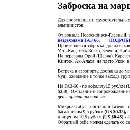
Заброска на мар
Для спортивных и самостоятельных 
альпинистов.
От вокзала Новосибирск-Главный, 
вездеходами ГАЗ-66.
ПОДРОБН
Производится заброска до поселков
Усть-Кан, Усть-Кокса, Беляши, Чиби
На перевалы Орой (Шавла), Карагем
Кинтек, Ак-Алаха, на плато Укок, н
Встреча в аэропорту, доставка до 
Чуя), ожидание в точке выхода гру
На ГАЗ-66 - по асфальту15 руб/км
(
$3.0)
. Ожидание и сопровождение э
цены ориентировочные.
Микроавтобус Тойота или Газель - 
багажником 9,5 руб/км
(US $0.35),
с
прицепом 10,5 руб/км
(US $0.45) -
2
Обратный рейс можем сделать со 