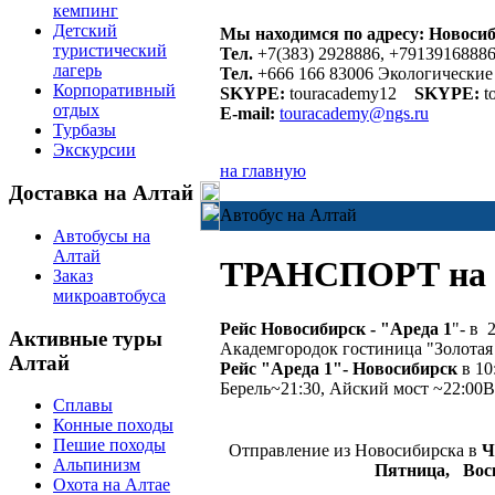
кемпинг
Детский
Мы находимся по адресу: Новосиб
туристический
Тел.
+7(383) 2928886, +7913916888
лагерь
Тел.
+666 166 83006 Экологические
Корпоративный
SKYPE:
touracademy12
SKYPE:
t
отдых
E-mail:
touracademy@ngs.ru
Турбазы
Экскурсии
на главную
Доставка на Алтай
Автобус на Алтай
Автобусы на
Алтай
ТРАНСПОРТ на 
Заказ
микроавтобуса
Рейс Новосибирск - "Ареда 1
"- в 
Активные туры
Академгородок гостиница "Золотая
Алтай
Рейс "Ареда 1"-
Новосибирск
в 1
Берель~21:30, Айский мост ~22:00
Сплавы
Конные походы
Пешие походы
Отправление из Новосибирска в
Ч
Альпинизм
Пятница,
Вос
Охота на Алтае