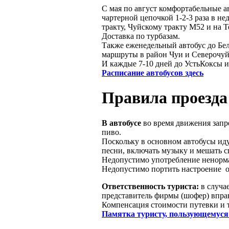
С мая по август комфортабельные 
чартерной цепочкой 1-2-3 раза в н
тракту, Чуйскому тракту М52 и на Т
Доставка по турбазам.
Также еженедельный автобус до Бел
маршруты в район Чуи и Северочуй
И каждые 7-10 дней до УстьКоксы и
Расписание автобусов здесь
Правила проезда 
В автобусе
во время движения запр
пиво.
Поскольку в основном автобусы иду
песни, включать музыку и мешать с
Недопустимо употребление ненорма
Недопустимо портить настроение
Ответственность туриста:
в случа
представитель фирмы (шофер) впра
Компенсация стоимости путевки и т
Памятка туристу, пользующемуся