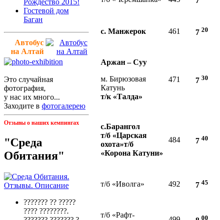
7
Рождество 2015!
Гостевой дом
Баган
20
с. Манжерок
461
7
Автобус
на Алтай
Аржан – Суу
30
м. Бирюзовая
Это случайная
471
7
Катунь
фотография,
т/к «Талда»
у нас их много...
Заходите в
фотогалерею
Отзывы о наших кемпингах
с.Барангол
т/б «Царская
40
484
"Среда
7
охота»
т/б
«Корона Катуни»
Обитания"
45
т/б «Иволга»
492
7
??????? ?? ?????
???? ????????.
т/б «Рафт-
00
499
??????? ??????? ?