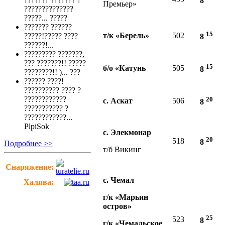
8
Премьер»
??????????????
?????...
?????
??????? ??????
15
т/к «Берель»
502
?????!????? ????
8
??????!...
????????? ???????,
??? ???????!! ?????
15
б/о «Катунь
505
8
????????!! )...
???
?????? ????!
?????????? ???? ?
????????????
20
с. Аскат
506
8
??????????? ?
????????????...
PlpiSok
с. Элекмонар
20
518
8
Подробнее >>
т/б Викинг
Снаряжение:
с. Чемал
Халява:
г/к «Марьин
остров»
25
523
8
г/к «Чемальское