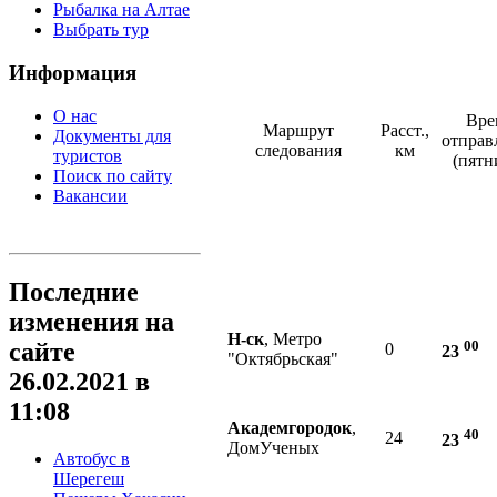
Рыбалка на Алтае
Выбрать тур
Информация
О нас
Вре
Маршрут
Расст.,
Документы для
отправ
следования
км
туристов
(пятн
Поиск по сайту
Вакансии
Последние
изменения на
Н-ск
, Метро
сайте
00
0
23
"Октябрьская"
26.02.2021 в
11:08
Академгородок
,
40
24
23
ДомУченых
Автобус в
Шерегеш