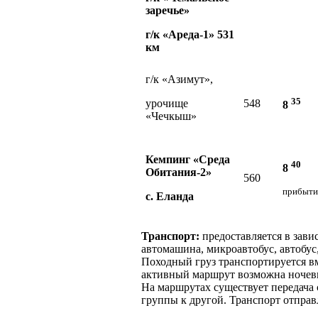
заречье»
г/к «Ареда-1» 531
км
г/к «Азимут»,
35
урочище
548
8
«Чечкыш»
Кемпинг «Среда
40
8
Обитания-2»
560
прибыти
с. Еланда
Транспорт:
предоставляется в зави
автомашина, микроавтобус, автобус,
Походный груз транспортируется вм
активный маршрут возможна ночевк
На маршрутах существует передача 
группы к другой. Транспорт отправ