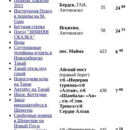
Пещеры Хакасии
Бердск
, ГАИ,
2015
00
35
24
Автовокзал
Инструкция Поход
в пещеры на М.
Сыю
Бегущая строка
Искитим
,
55
58
24
Поезд "ЗИМНЯЯ
Автовокзал
СКАЗКА"
Визы
Спутниковые
40
пос. Майма
423
6
телефоны купить в
Новосибирске
Танай
Танай отель под
Айский мост
горой
(правый берег)
Новогодняя ночь
т/б «Империя
на Танае
туризма»
т/б
Автобус на Танай
00
«Алтан», т/б
438
7
Шале. Коттеджи
«Шамбала»
«Ая»
Заказ
, т/к «Стик
микроавтобуса в
Тревел»
т/б
Шерегеш
Сердце Алтая
Свободные номера
в Шерегеше на
Новый Год и
10
т/б «Черемшанка»
445