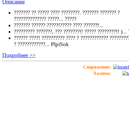
??????? ?? ????? ???? ????????. ??????? ??????? ?
?????????????? ?????...
?????
??????? ?????? ?????!????? ???? ??????!...
????????? ???????, ??? ???????!! ????? ????????!! )...
?????? ????! ?????????? ???? ? ???????????? ????????
? ????????????...
PlpiSok
Подробнее >>
Снаряжение:
Халява: