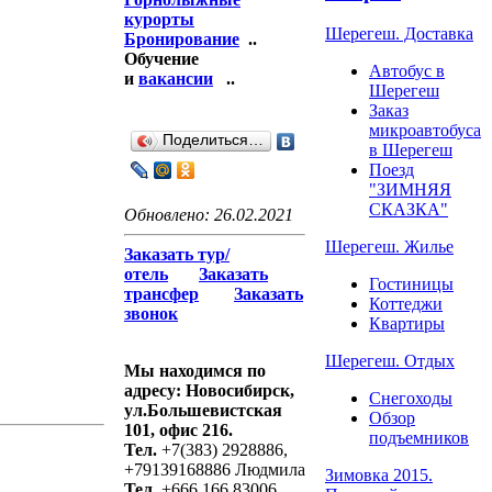
курорты
Шерегеш. Доставка
Бронирование
..
Обучение
Автобус в
и
вакансии
..
Шерегеш
Заказ
микроавтобуса
Поделиться…
в Шерегеш
Поезд
"ЗИМНЯЯ
СКАЗКА"
Обновлено: 26.02.2021
Шерегеш. Жилье
Заказать тур/
отель
Заказать
Гостиницы
трансфер
Заказать
Коттеджи
звонок
Квартиры
Шерегеш. Отдых
Мы находимся по
адресу: Новосибирск,
Снегоходы
ул.Большевистская
Обзор
101, офис 216.
подъемников
Тел.
+7(383) 2928886,
+79139168886 Людмила
Зимовка 2015.
Тел.
+666 166 83006