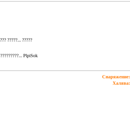
??? ?????...
?????
??????????...
PlpiSok
Снаряжение:
Халява: