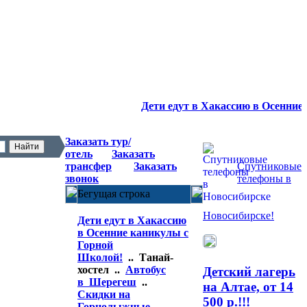
Дети едут в Хакассию в Осенние ка
Заказать тур/
отель
Заказать
трансфер
Заказать
Спутниковые
звонок
телефоны в
Бегущая строка
Новосибирске!
Дети едут в Хакассию
в Осенние каникулы с
Горной
Школой!
.. Танай-
хостел ..
Автобус
Детский лагерь
в Шерегеш
..
на Алтае, от 14
Скидки на
500 р.!!!
Горнолыжные