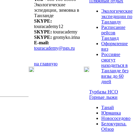
Пляжный отдых
Экологические
эспедиции, зимовка в
Экологические
Таиланде
экспедиции по
SKYPE:
Таиланду
touracademy12
Расписание
SKYPE:
touracademy
рейсов
SKYPE:
gromyko.irina
Таиланд
E-mail:
Оформление
touracademy@ngs.ru
виз
Россияне
смогут
на главную
находиться в
Таиланде без
визы до 60
дней
Турбазы НСО
Горные лыжи
Танай
Юрманка
Новососедово
Белокуриха.
Обзор