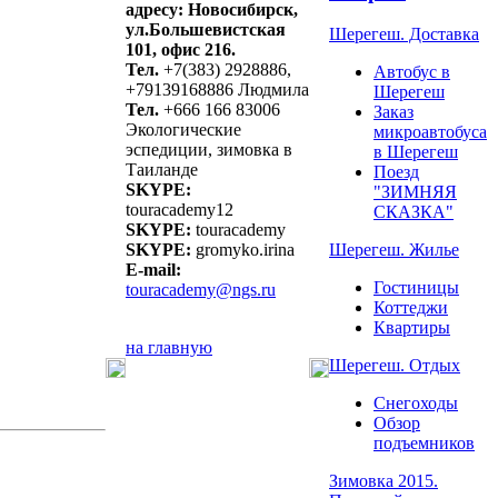
адресу: Новосибирск,
ул.Большевистская
Шерегеш. Доставка
101, офис 216.
Тел.
+7(383) 2928886,
Автобус в
+79139168886 Людмила
Шерегеш
Тел.
+666 166 83006
Заказ
Экологические
микроавтобуса
эспедиции, зимовка в
в Шерегеш
Таиланде
Поезд
SKYPE:
"ЗИМНЯЯ
touracademy12
СКАЗКА"
SKYPE:
touracademy
SKYPE:
gromyko.irina
Шерегеш. Жилье
E-mail:
Гостиницы
touracademy@ngs.ru
Коттеджи
Квартиры
на главную
Шерегеш. Отдых
Снегоходы
Обзор
подъемников
Зимовка 2015.