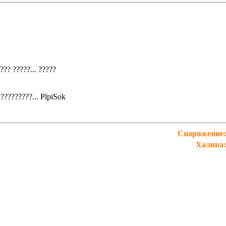
??? ?????...
?????
??????????...
PlpiSok
Снаряжение:
Халява: