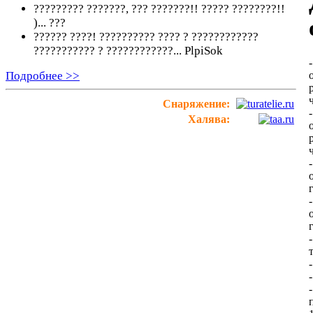
????????? ???????, ??? ???????!! ????? ????????!!
)...
???
?????? ????! ?????????? ???? ? ????????????
??????????? ? ????????????...
PlpiSok
Подробнее >>
Снаряжение:
Халява: