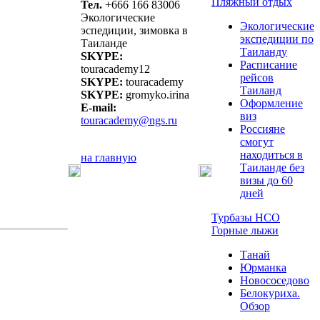
Пляжный отдых
Тел.
+666 166 83006
Экологические
Экологические
эспедиции, зимовка в
экспедиции по
Таиланде
Таиланду
SKYPE:
Расписание
touracademy12
рейсов
SKYPE:
touracademy
Таиланд
SKYPE:
gromyko.irina
Оформление
E-mail:
виз
touracademy@ngs.ru
Россияне
смогут
находиться в
на главную
Таиланде без
визы до 60
дней
Турбазы НСО
Горные лыжи
Танай
Юрманка
Новососедово
Белокуриха.
Обзор