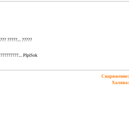
??? ?????...
?????
??????????...
PlpiSok
Снаряжение:
Халява: