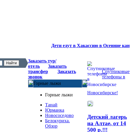
Дети едут в Хакассию в Осенние канику
Заказать тур/
отель
Заказать
трансфер
Заказать
Спутниковые
звонок
телефоны в
Горные лыжи
Новосибирске!
Горные лыжи
Танай
Юрманка
Новососедово
Детский лагерь
Белокуриха.
на Алтае, от 14
Обзор
500 р.!!!