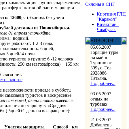
одит комплектация группы снаряжением
Склоны в СНГ
 трансфер к активной части маршрута.
Киргизия ГЛЦ
сть: 12600
р.
(Эконом, без учета
"Каракол"
и).
Казахстан -
рублей доставка из Новосибирска.
Чимбулак
сле 01 апреля уточняйте.
изма:
водный.
НОВОСТИ
руте работают: 1-2-3 гида.
05.05.2007
родолжительность: 6 дней,
Горящие туры
х 5 дней/ 4 ночи.
на май в
тво туристов в группе: 6 -12 человек.
Турцию от
нность: 250 км (автозаброска) + 155 км
399у.е. Тел.
2928886
 связи нет.
Татьяна.
: на костре
Подробнее...
е невозможности приезда в субботу,
03.05.2007
н самозаезд туристов в воскресенье.
отдых на
ен самозаезд, автостоянка имеется.
турбазах
 движения по маршруту «Средняя
Подробнее...
6» ( 5дней+1 день на возвращение):
21.03.2007
Добавлены
Участок маршрута
Способ
км