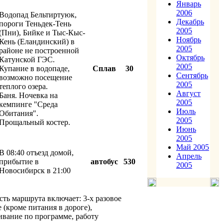
Январь
2006
Водопад Бельтиртуюк,
Декабрь
пороги Теньдек-Тень
2005
(Пни), Бийке и Тыс-Кыс-
Ноябрь
Кень (Еландинский) в
2005
районе не построенной
Октябрь
Катунской ГЭС.
2005
Купание в водопаде,
Сплав
30
Сентябрь
возможно посещение
2005
теплого озера.
Август
Баня. Ночевка на
2005
кемпинге "Среда
Июль
Обитания".
2005
Прощальный костер.
Июнь
2005
Май 2005
В 08:40 отъезд домой,
Апрель
прибытие в
автобус
530
2005
Новосибирск в 21:00
ть маршрута включает: 3-х разовое
 (кроме питания в дороге),
вание по программе, работу