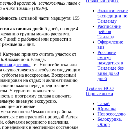
Пляжный отдых
твенной красотой заснеженных пиков с
а «Чике-Таман» (1850м).
Экологические
экспедиции по
ённость
активной части маршрута: 155
Таиланду
Расписание
ство активных дней:
5 дней, на воде 4
рейсов
о желанию группы можно растянуть
Таиланд
о 7 дней с рыбалкой или провести в
Оформление
-режиме за 3 дня.
виз
Россияне
 Катунью принято считать участок от
смогут
. Б.Яломан до п.Еланда.
находиться в
ртная доставка
из Новосибирска или
Таиланде без
а осуществляется автобусом следующим
визы до 60
с субботы на воскресенье. Воскресный
дней
планирован на отдых и аклиматизацию,
условно важно перед предстоящим
Турбазы НСО
ом. У туристов появляется
Горные лыжи
ость в программу сплава включить
тельную дневную экскурсию,
Танай
вающие основные
Юрманка
мечательности Чемальского района.
Новососедово
миться с контрастной природой Алтая,
Белокуриха.
й, обычаями коренного населения.
Обзор
в понедельник в неспешной обстановке