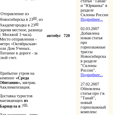
статьи "Танай"
и "Юрманка" в
разделе
Отправление из
Склоны России
00
Новосибирска в 23
, из
Подробнее...
40
Академгородка в 23
02.03.2007
(время местное, разница
Добавлена
с Москвой 3 часа).
автобус
720
новая статья
Место отправления –
про
метро «Октябрьская»
горнолыжные
или Дом Ученых.
трассы
Питание в дороге - за
Новосибирска
свой счет.
в разделе
"Склоны
России".
Прибытие утром на
Подробнее...
кемпинг
«Среда
Обитания»,
завтрак.
27.02.2007
Акклиматизация.
Обновлена
статья про г\к
Доставка туристов
"Танай",
выезжающих
из
новый
00.
Барнаула в
7
горнолыжный
комплекс
Для желающих - пяти-