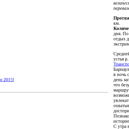
величес
перевал
Протяж
км.
Количе
дня. П
отдых д
экстрим
Средней
устья р
Транспо
Барнаул
в ночь 
о 2015!
день за
что без
маршрут
возможн
увлека
охваты
достпри
Познако
историе
С утра 