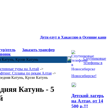
Дети едут в Хакассию в Осенние каникулы
тур/отель
Заказать трансфер
звонок
Спутниковые
 Катунь, Крэзи Катунь
телефоны в
ктивные туры на Алтай
->
афтинг. Сплавы по рекам Алтая
->
Новосибирске!
редняя Катунь, Крэзи Катунь
дняя Катунь
- 5
Детский лагерь
й
на Алтае, от 14
500 р.!!!