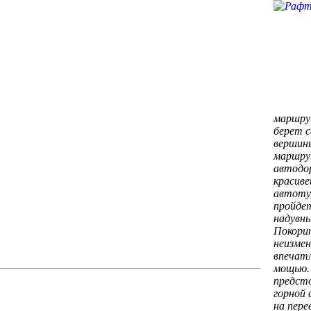
маршрут
берет 
вершины
маршру
автодор
красив
автоту
пройдет
надувны
Покори
неизмен
впечат
мощью. 
предст
горной
на пере