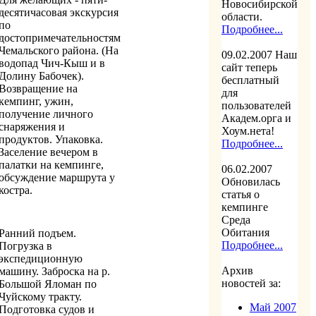
Новосибирской
десятичасовая экскурсия
области.
по
Подробнее...
достопримечательностям
Чемальского района. (На
09.02.2007
Наш
водопад Чич-Кыш и в
сайт теперь
Долину Бабочек).
бесплатный
Возвращение на
для
кемпинг, ужин,
пользователей
получение личного
Академ.орга и
снаряжения и
Хоум.нета!
продуктов. Упаковка.
Подробнее...
Заселение вечером в
палатки на кемпинге,
06.02.2007
обсуждение маршрута у
Обновилась
костра.
статья о
кемпинге
Среда
Обитания
Ранний подъем.
Подробнее...
Погрузка в
экспедиционную
Архив
машину. Заброска на р.
новостей за:
Большой Яломан по
Чуйскому тракту.
Май 2007
Подготовка судов и