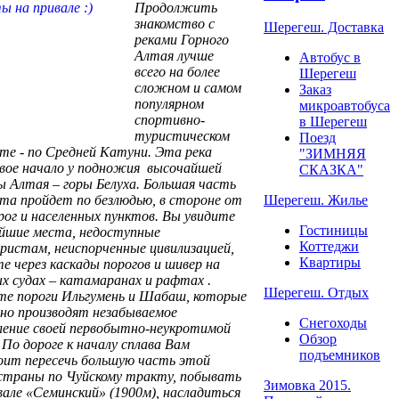
Продолжить
знакомство с
Шерегеш. Доставка
реками Горного
Алтая лучше
Автобус в
всего на более
Шерегеш
сложном и самом
Заказ
популярном
микроавтобуса
спортивно-
в Шерегеш
туристическом
Поезд
е - по Средней Катуни. Эта река
"ЗИМНЯЯ
свое начало у подножия высочайшей
СКАЗКА"
 Алтая – горы Белуха. Большая часть
та пройдет по безлюдью, в стороне от
Шерегеш. Жилье
ог и населенных пунктов. Вы увидите
Гостиницы
ейшие места, недоступные
Коттеджи
ристам, неиспорченные цивилизацией,
Квартиры
е через каскады порогов и шивер на
х судах – катамаранах и рафтах .
Шерегеш. Отдых
те пороги Ильгумень и Шабаш, которые
но производят незабываемое
Снегоходы
ление своей первобытно-неукротимой
Обзор
По дороге к началу сплава Вам
подъемников
оит пересечь большую часть этой
 страны по Чуйскому тракту, побывать
Зимовка 2015.
вале «Семинский» (1900м), насладиться