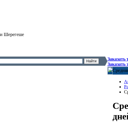
 и Шерегеше
Заказать 
Заказать 
Средняя
А
Р
С
Сре
дне