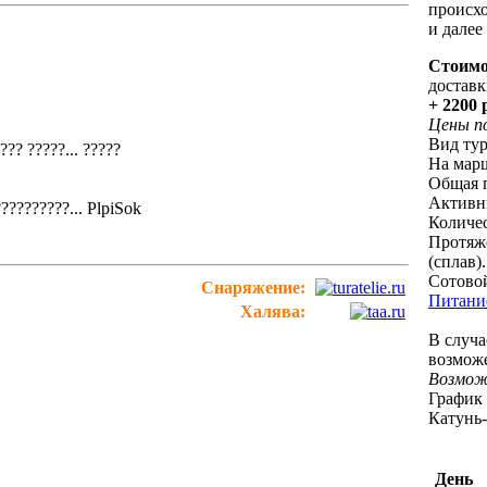
происх
и далее
Стоимо
доставк
+ 2200 
Цены по
Вид тур
??? ?????...
?????
На марш
Общая п
Активны
??????????...
PlpiSok
Количес
Протяжё
(сплав).
Сотовой
Снаряжение:
Питание
Халява:
В случа
возможе
Возмож
График
Катунь-
День