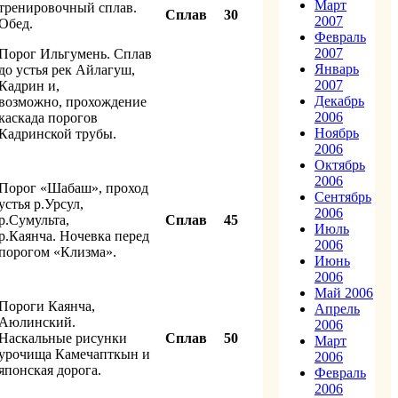
Март
тренировочный сплав.
Сплав
30
2007
Обед.
Февраль
2007
Порог Ильгумень. Сплав
Январь
до устья рек Айлагуш,
2007
Кадрин и,
Декабрь
возможно, прохождение
2006
каскада порогов
Ноябрь
Кадринской трубы.
2006
Октябрь
2006
Порог «Шабаш», проход
Сентябрь
устья р.Урсул,
2006
р.Сумульта,
Сплав
45
Июль
р.Каянча. Ночевка перед
2006
порогом «Клизма».
Июнь
2006
Май 2006
Пороги Каянча,
Апрель
Аюлинский.
2006
Наскальные рисунки
Сплав
50
Март
урочища Камечапткын и
2006
японская дорога.
Февраль
2006