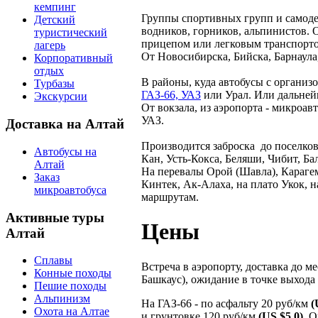
кемпинг
Группы спортивных групп и самоде
Детский
водников, горников, альпинистов. 
туристический
прицепом или легковым транспорт
лагерь
От Новосибирска, Бийска, Барнаула
Корпоративный
отдых
В районы, куда автобусы с организ
Турбазы
ГАЗ-66, УАЗ
или Урал. Или дальне
Экскурсии
От вокзала, из аэропорта - микроав
УАЗ.
Доставка на Алтай
Производится заброска до поселков
Автобусы на
Кан, Усть-Кокса, Беляши, Чибит, Ба
Алтай
На перевалы Орой (Шавла), Карагем
Заказ
Кинтек, Ак-Алаха, на плато Укок, 
микроавтобуса
маршрутам.
Активные туры
Цены
Алтай
Сплавы
Встреча в аэропорту, доставка до 
Конные походы
Башкаус), ожидание в точке выхода
Пешие походы
Альпинизм
На ГАЗ-66 - по асфальту 20 руб/км
(
Охота на Алтае
и грунтовке 120 руб/км
(US $5.0)
. 