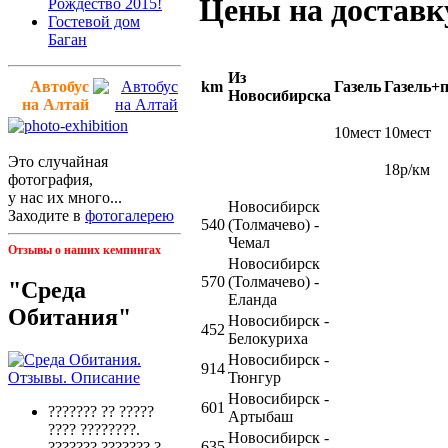
Цены на доставк
Рождество 2015!
Гостевой дом
Баган
Из
Автобус
km
Газель
Газель+
Новосибирска
на Алтай
10мест
10мест
Это случайная
18р/км
фотография,
у нас их много...
Новосибирск
Заходите в
фотогалерею
540
(Толмачево) -
Чемал
Отзывы о наших кемпингах
Новосибирск
570
(Толмачево) -
"Среда
Еланда
Обитания"
Новосибирск -
452
Белокуриха
Новосибирск -
914
Тюнгур
Новосибирск -
601
??????? ?? ?????
Артыбаш
???? ????????.
Новосибирск -
635
??????? ??????? ?