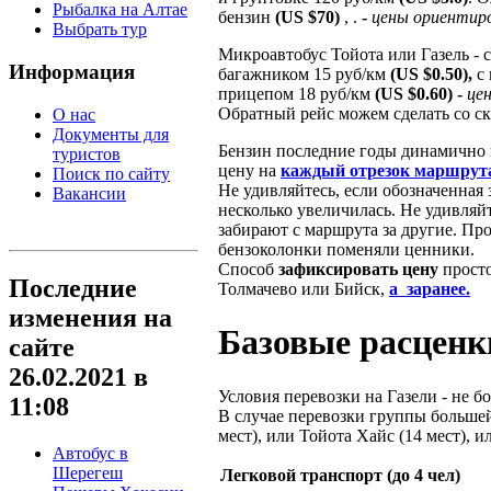
Рыбалка на Алтае
бензин
(US $70)
, .
-
цены ориентир
Выбрать тур
Микроавтобус Тойота или Газель - 
Информация
багажником 15 руб/км
(US $0.50),
с 
прицепом 18 руб/км
(US $0.60)
-
це
Обратный рейс можем сделать со 
О нас
Документы для
Бензин последние годы динамично 
туристов
цену на
каждый отрезок маршрут
Поиск по сайту
Не удивляйтесь, если обозначенная 
Вакансии
несколько увеличилась. Не удивляйт
забирают с маршрута за другие. Про
бензоколонки поменяли ценники.
Способ
зафиксировать цену
просто
Последние
Толмачево или Бийск,
а заранее.
изменения на
Базовые расценк
сайте
26.02.2021 в
Условия перевозки на Газели - не бо
11:08
В случае перевозки группы большей
мест), или Тойота Хайс (14 мест), и
Автобус в
Шерегеш
Легковой транспорт (до 4 чел)