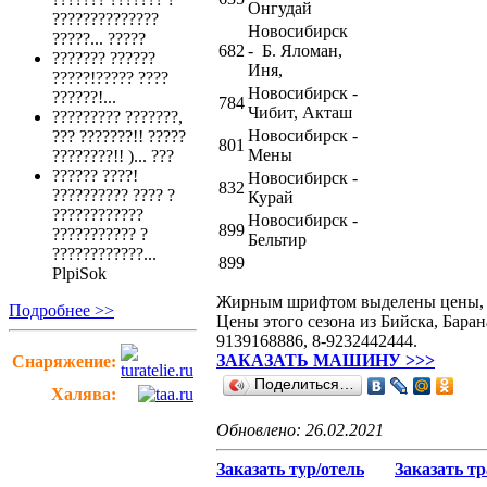
Онгудай
??????????????
Новосибирск
?????...
?????
682
- Б. Яломан,
??????? ??????
Иня,
?????!????? ????
Новосибирск -
??????!...
784
Чибит, Акташ
????????? ???????,
Новосибирск -
??? ???????!! ?????
801
Мены
????????!! )...
???
?????? ????!
Новосибирск -
832
?????????? ???? ?
Курай
????????????
Новосибирск -
899
??????????? ?
Бельтир
????????????...
899
PlpiSok
Жирным шрифтом выделены цены, п
Подробнее >>
Цены этого сезона из Бийска, Бара
9139168886, 8-9232442444.
ЗАКАЗАТЬ МАШИНУ >>>
Снаряжение:
Поделиться…
Халява:
Обновлено: 26.02.2021
Заказать тур/отель
Заказать т