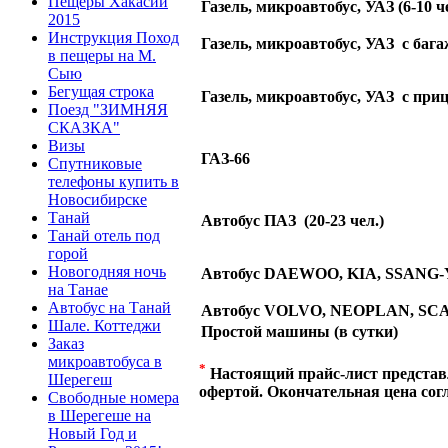
Пещеры Хакасии
Газель, микроавтобус, УАЗ (6-10 ч
2015
Инструкция Поход
Газель, микроавтобус, УАЗ
с бага
в пещеры на М.
Сыю
Бегущая строка
Газель, микроавтобус, УАЗ
с приц
Поезд "ЗИМНЯЯ
СКАЗКА"
Визы
ГАЗ-66
Спутниковые
телефоны купить в
Новосибирске
Танай
Автобус ПАЗ
(20-23 чел.)
Танай отель под
горой
Новогодняя ночь
Автобус DAEWOO, KIA, SSANG-Y
на Танае
Автобус на Танай
Автобус VOLVO, NEOPLAN, SCAN
Шале. Коттеджи
Простой машины (в сутки)
Заказ
микроавтобуса в
*
Настоящий прайс-лист представ
Шерегеш
офертой. Окончательная цена сог
Свободные номера
в Шерегеше на
Новый Год и